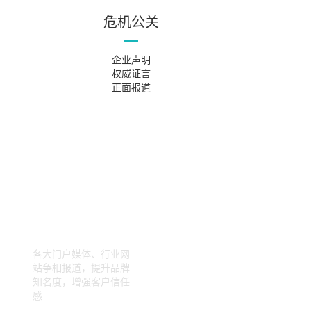
危机公关
企业声明
权威证言
正面报道
各大门户媒体、行业网
站争相报道，提升品牌
知名度，增强客户信任
感