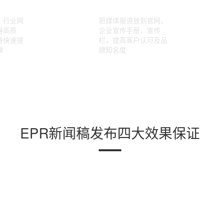
、行业网
把媒体报道放到官网，
得高质
企业宣传手册，宣传
链快速提
栏，提高客户认可及品
果
牌知名度
EPR新闻稿发布四大效果保证