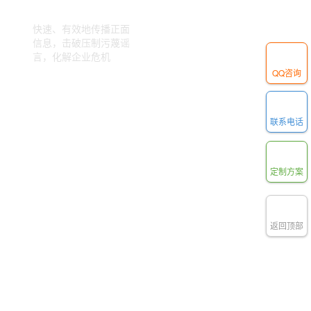
快速、有效地传播正面
信息，击破压制污蔑谣
言，化解企业危机
QQ咨询
联系电话
定制方案
返回顶部