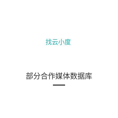
外贸网站没流量，没订单？
2年，英语专8技术团队，1000
找云小度
部分合作媒体数据库