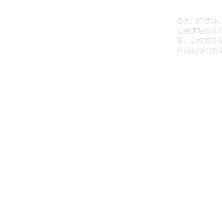
各大门户媒体
站报道轻松获
量，高权威外
升网站SEO效