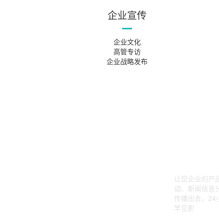
企业宣传
企业文化
高管专访
企业战略发布
让您企业的产
动、新闻信息
传播出去，24
竿见影